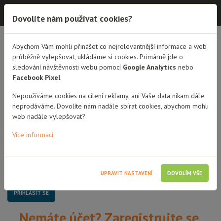
Dobrá rodina - semináře
Dovolíte nám používat cookies?
Dobrá rodina - semináře
Abychom Vám mohli přinášet co nejrelevantnější informace a web
průběžně vylepšovat, ukládáme si cookies. Primárně jde o
sledování návštěvnosti webu pomocí
Google Analytics
nebo
Přihlášení
Facebook Pixel
.
Uživatelské jméno / Email
Nepoužíváme cookies na cílení reklamy, ani Vaše data nikam dále
neprodáváme. Dovolíte nám nadále sbírat cookies, abychom mohli
web nadále vylepšovat?
Heslo
Více informací
Pamatovat si mě
UPRAVIT NASTAVENÍ
DOVOLÍM VŠE
Nemáte účet? Zaregistrujte se.