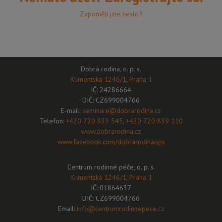
Zapoměli jste heslo?
Dobrá rodina, o. p. s.
Klimentská 1246/1, Praha 1
IČ: 24286664
DIČ: CZ699004766
E-mail:
seminare@dobrarodina.cz
Telefon:
+420 720 833 545
,
+420 720 839 110
www.dobrarodina.cz
www.facebook.com/dobrarodinaops
Centrum rodinné péče, o. p. s.
Klimentská 1246/1, Praha 1
IČ: 01864637
DIČ: CZ699004766
Email:
info@centrumrodinnepece.cz