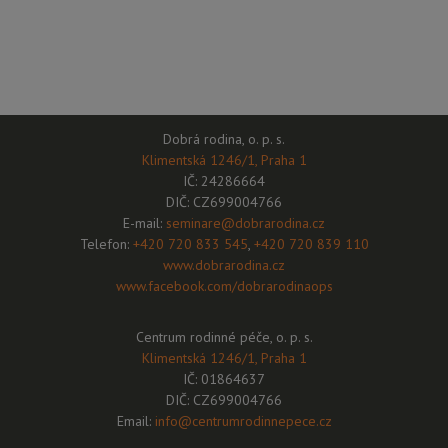
Dobrá rodina, o. p. s.
Klimentská 1246/1, Praha 1
IČ: 24286664
DIČ: CZ699004766
E-mail:
seminare@dobrarodina.cz
Telefon:
+420 720 833 545
,
+420 720 839 110
www.dobrarodina.cz
www.facebook.com/dobrarodinaops
Centrum rodinné péče, o. p. s.
Klimentská 1246/1, Praha 1
IČ: 01864637
DIČ: CZ699004766
Email:
info@centrumrodinnepece.cz