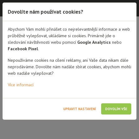
Dobrá rodina - semináře
Dovolíte nám používat cookies?
Abychom Vám mohli přinášet co nejrelevantnější informace a web
PŘEHLED LEKTORŮ
HANA ŠINDELÁŘOVÁ, DIS
průběžně vylepšovat, ukládáme si cookies. Primárně jde o
sledování návštěvnosti webu pomocí
Google Analytics
nebo
Hana Šindelářová, DiS
Facebook Pixel
.
Nepoužíváme cookies na cílení reklamy, ani Vaše data nikam dále
Hana Šindelářová vystudovala Vyšší odbornou školu v Mostě,
neprodáváme. Dovolíte nám nadále sbírat cookies, abychom mohli
obor sociálně právní činnost. Následně pracovala třináct let ve
web nadále vylepšovat?
Výchovném ústavu v Kostomlatech pod Milešovkou jako sociální
pracovník a asistent pedagoga. Hlavní cílem byla práce s dětmi s
Více informací
poruchami chování a speciálně vzdělávacími potřebami. Výjimkou
nebyly ani děti, které opakovaně experimentovaly s drogami,
nebo jinými návykovými látkami. Po mateřské dovolené
nastoupila do Dobré rodiny jako doprovázející pracovník. Ve
UPRAVIT NASTAVENÍ
DOVOLÍM VŠE
volném čase se věnuje rodině a cestování.