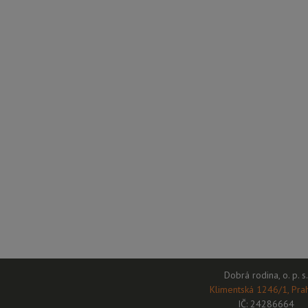
Dobrá rodina, o. p. s.
Klimentská 1246/1, Pra
IČ: 24286664