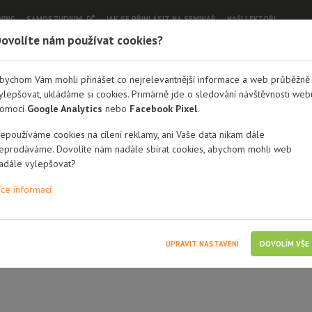
NING
SAMOSTUDIUM
JAK SE PŘIHLÁSIT NA SEMINÁŘ
NAŠI LEKTOŘI
ovolíte nám používat cookies?
bychom Vám mohli přinášet co nejrelevantnější informace a web průběžně
ylepšovat, ukládáme si cookies. Primárně jde o sledování návštěvnosti web
omocí
Google Analytics
nebo
Facebook Pixel
.
epoužíváme cookies na cílení reklamy, ani Vaše data nikam dále
eprodáváme. Dovolíte nám nadále sbírat cookies, abychom mohli web
adále vylepšovat?
íce informací
UPRAVIT NASTAVENÍ
DOVOLÍM VŠE