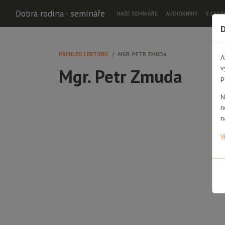
Dobrá rodina - semináře
NAŠE SEMINÁŘE
AUDIOKNIHY
E-LEAR
D
PŘEHLED LEKTORŮ
MGR. PETR ZMUDA
A
v
Mgr. Petr Zmuda
p
N
n
n
V