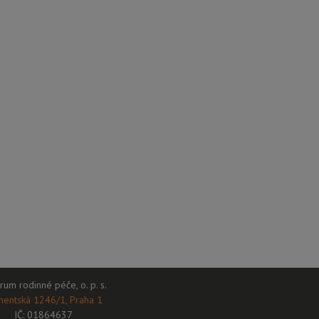
rum rodinné péče, o. p. s.
mentská 1246/1, Praha 1
IČ: 01864637