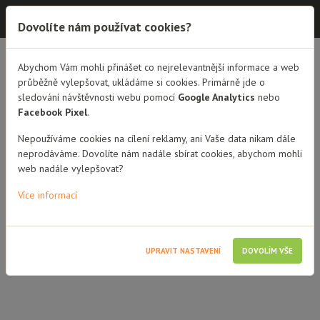
Dobrá rodina - semináře
Dovolíte nám používat cookies?
Abychom Vám mohli přinášet co nejrelevantnější informace a web
PŘEHLED LEKTORŮ
MGR. PETR NAJMAN
průběžně vylepšovat, ukládáme si cookies. Primárně jde o
sledování návštěvnosti webu pomocí
Google Analytics
nebo
Mgr. Petr Najman
Facebook Pixel
.
Nepoužíváme cookies na cílení reklamy, ani Vaše data nikam dále
neprodáváme. Dovolíte nám nadále sbírat cookies, abychom mohli
web nadále vylepšovat?
Více informací
UPRAVIT NASTAVENÍ
DOVOLÍM VŠE