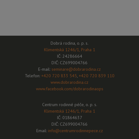
Dobrá rodina, o. p. s.
Klimentská 1246/1, Praha 1
IČ: 24286664
DIČ: CZ699004766
E-mail:
seminare@dobrarodina.cz
Telefon:
+420 720 833 545
,
+420 720 839 110
www.dobrarodina.cz
www.facebook.com/dobrarodinaops
Centrum rodinné péče, o. p. s.
Klimentská 1246/1, Praha 1
IČ: 01864637
DIČ: CZ699004766
Email:
info@centrumrodinnepece.cz