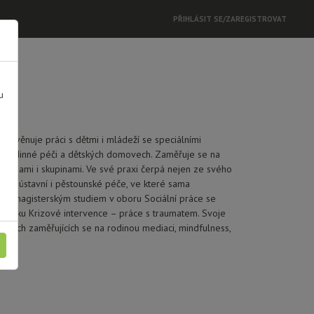
PŘIHLÁSIT SE/ZAREGISTROVAT
u
vot věnuje práci s dětmi i mládeží se speciálními
ní rodinné péči a dětských domovech. Zaměřuje se na
, rodinami i skupinami. Ve své praxi čerpá nejen ze svého
sti z ústavní i pěstounské péče, ve které sama
uje magisterským studiem v oboru Sociální práce se
výcviku Krizové intervence – práce s traumatem. Svoje
pech zaměřujících se na rodinou mediaci, mindfulness,