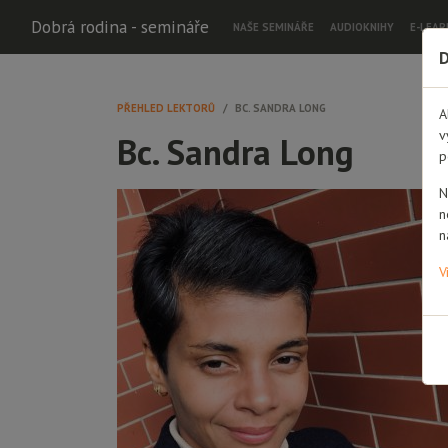
Dobrá rodina - semináře
NAŠE SEMINÁŘE
AUDIOKNIHY
E-LEAR
D
PŘEHLED LEKTORŮ
BC. SANDRA LONG
A
v
Bc. Sandra Long
p
N
n
n
V