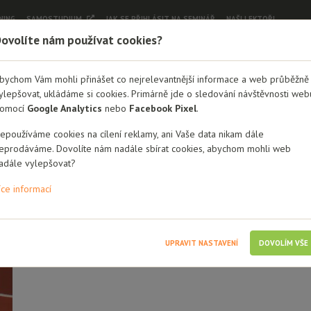
NING
SAMOSTUDIUM
JAK SE PŘIHLÁSIT NA SEMINÁŘ
NAŠI LEKTOŘI
ovolíte nám používat cookies?
bychom Vám mohli přinášet co nejrelevantnější informace a web průběžně
ylepšovat, ukládáme si cookies. Primárně jde o sledování návštěvnosti web
omocí
Google Analytics
nebo
Facebook Pixel
.
epoužíváme cookies na cílení reklamy, ani Vaše data nikam dále
Bc. Sandra Long Lektorka Sandra Rios Long se celý svůj profesní ži
eprodáváme. Dovolíte nám nadále sbírat cookies, abychom mohli web
potřebami včetně jedincům s ADHD a dětmi vyrůstajícími v náhrad
adále vylepšovat?
podporu rodin v krizových situacích. Pracuje aktivně s jedinci, páry
studia a dosavadních pracovních zkušeností, ale i z osobní zkušeno
íce informací
vyrůstala. Sandra vystudovala speciální pedagogiku a dále pokrač
zaměřením na komunikaci a aplikovanou psychoterapii. Účastní se 
know-how dále v minulosti rozšiřovala na mnoha kurzech a worksho
a práci s dětmi v mateřských školách.
UPRAVIT NASTAVENÍ
DOVOLÍM VŠE