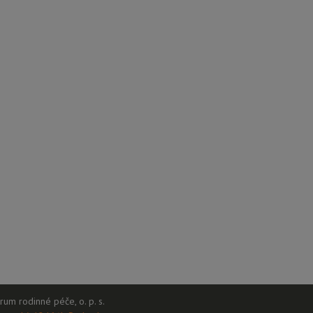
rum rodinné péče, o. p. s.