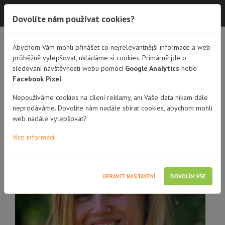
Dobrá rodina - semináře
Dovolíte nám používat cookies?
Abychom Vám mohli přinášet co nejrelevantnější informace a web
PŘEHLED LEKTORŮ
MGR. ET MGR. MARKÉTA LIBROVÁ
průběžně vylepšovat, ukládáme si cookies. Primárně jde o
sledování návštěvnosti webu pomocí
Google Analytics
nebo
Mgr. et Mgr. Markéta
Facebook Pixel
.
Librová
Nepoužíváme cookies na cílení reklamy, ani Vaše data nikam dále
neprodáváme. Dovolíte nám nadále sbírat cookies, abychom mohli
web nadále vylepšovat?
Více informací
UPRAVIT NASTAVENÍ
DOVOLÍM VŠE