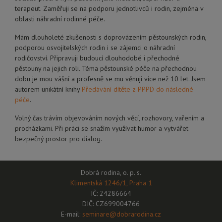
terapeut. Zaměřuji se na podporu jednotlivců i rodin, zejména v
oblasti náhradní rodinné péče.
Mám dlouholeté zkušenosti s doprovázením pěstounských rodin,
podporou osvojitelských rodin i se zájemci o náhradní
rodičovství. Připravuji budoucí dlouhodobé i přechodné
pěstouny na jejich roli. Téma pěstounské péče na přechodnou
dobu je mou vášní a profesně se mu věnuji více než 10 let. Jsem
autorem unikátní knihy
Předávání dítěte z PPPD do následné
péče
.
Volný čas trávím objevováním nových věcí, rozhovory, vařením a
procházkami. Při práci se snažím využívat humor a vytvářet
bezpečný prostor pro dialog.
Dobrá rodina, o. p. s.
Klimentská 1246/1, Praha 1
IČ: 24286664
DIČ: CZ699004766
E-mail:
seminare@dobrarodina.cz