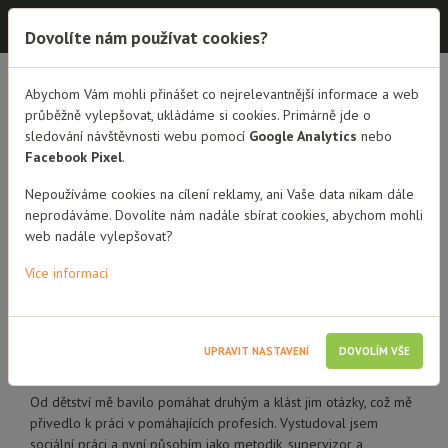
Dobrá rodina - semináře
Dovolíte nám používat cookies?
Abychom Vám mohli přinášet co nejrelevantnější informace a web
PŘEHLED LEKTORŮ
MGR. PETR MÍCHAL
průběžně vylepšovat, ukládáme si cookies. Primárně jde o
sledování návštěvnosti webu pomocí
Google Analytics
nebo
Mgr. Petr Míchal
Facebook Pixel
.
Nepoužíváme cookies na cílení reklamy, ani Vaše data nikam dále
neprodáváme. Dovolíte nám nadále sbírat cookies, abychom mohli
web nadále vylepšovat?
Více informací
UPRAVIT NASTAVENÍ
DOVOLÍM VŠE
Od dětství mě bavilo pomáhat druhým a klást jim otázky, což mě
přivedlo k práci v pomáhajících profesích. Vystudoval jsem
sociální práci a nyní působím jako metodik, supervizor a