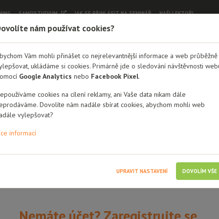
NING
SAMOSTUDIUM
JAK SE PŘIHLÁSIT NA SEMINÁŘ
NAŠI LEKTOŘI
ovolíte nám používat cookies?
Dobrá rodina - semináře
bychom Vám mohli přinášet co nejrelevantnější informace a web průběžně
ylepšovat, ukládáme si cookies. Primárně jde o sledování návštěvnosti web
Přihlášení
omocí
Google Analytics
nebo
Facebook Pixel
.
éno / Email
epoužíváme cookies na cílení reklamy, ani Vaše data nikam dále
eprodáváme. Dovolíte nám nadále sbírat cookies, abychom mohli web
adále vylepšovat?
íce informací
i mě
UPRAVIT NASTAVENÍ
DOVOLÍM VŠE
Nemáte účet? Zaregistrujte se.