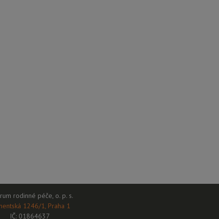
rum rodinné péče, o. p. s.
mentská 1246/1, Praha 1
IČ: 01864637