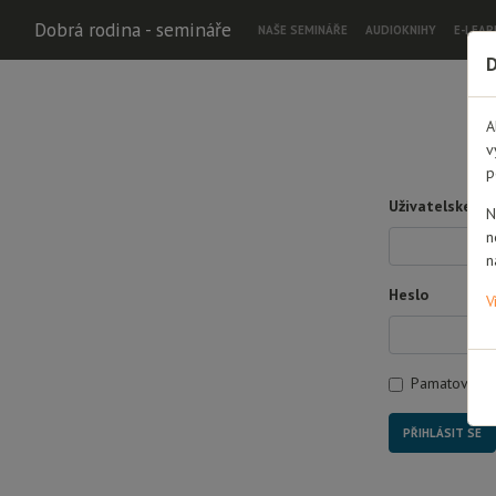
Dobrá rodina - semináře
NAŠE SEMINÁŘE
AUDIOKNIHY
E-LEAR
D
A
v
p
Uživatelské jm
N
n
n
Heslo
V
Pamatovat s