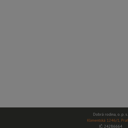
Dobrá rodina, o. p. s.
Klimentská 1246/1, Pra
IČ: 24286664