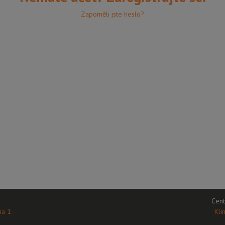
Zapoměli jste heslo?
Cent
ha 1
Kli