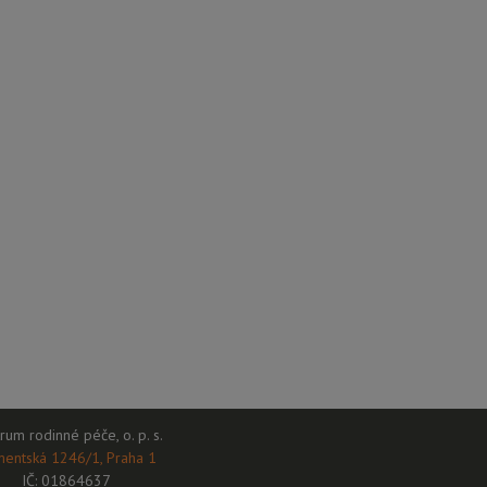
rum rodinné péče, o. p. s.
mentská 1246/1, Praha 1
IČ: 01864637