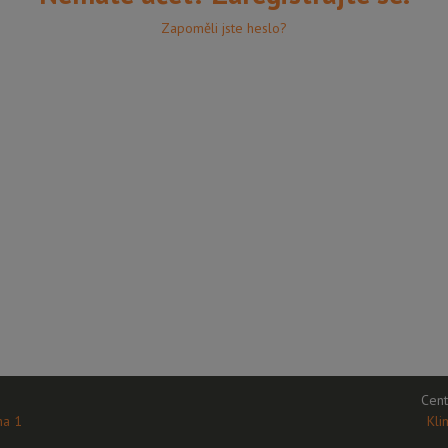
Zapoměli jste heslo?
Cent
ha 1
Kli