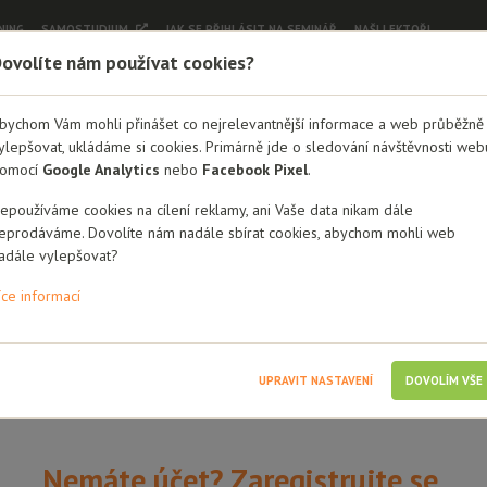
NING
SAMOSTUDIUM
JAK SE PŘIHLÁSIT NA SEMINÁŘ
NAŠI LEKTOŘI
ovolíte nám používat cookies?
Dobrá rodina - semináře
bychom Vám mohli přinášet co nejrelevantnější informace a web průběžně
ylepšovat, ukládáme si cookies. Primárně jde o sledování návštěvnosti web
Přihlášení
omocí
Google Analytics
nebo
Facebook Pixel
.
éno / Email
epoužíváme cookies na cílení reklamy, ani Vaše data nikam dále
eprodáváme. Dovolíte nám nadále sbírat cookies, abychom mohli web
adále vylepšovat?
íce informací
i mě
UPRAVIT NASTAVENÍ
DOVOLÍM VŠE
Nemáte účet? Zaregistrujte se.