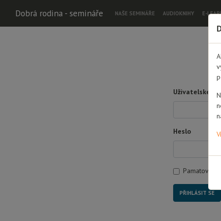
Dobrá rodina - semináře
NAŠE SEMINÁŘE
AUDIOKNIHY
E-LEAR
D
A
v
p
Uživatelské jm
N
n
n
Heslo
V
Pamatovat s