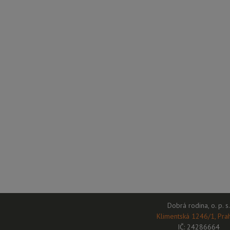
Dobrá rodina, o. p. s.
Klimentská 1246/1, Pra
IČ: 24286664