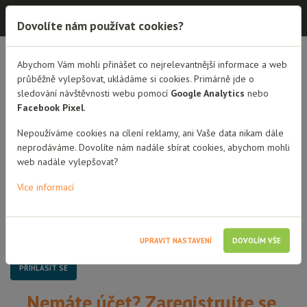
Dobrá rodina - semináře
Dovolíte nám používat cookies?
Dobrá rodina - semináře
Abychom Vám mohli přinášet co nejrelevantnější informace a web
průběžně vylepšovat, ukládáme si cookies. Primárně jde o
sledování návštěvnosti webu pomocí
Google Analytics
nebo
Přihlášení
Facebook Pixel
.
Uživatelské jméno / Email
Nepoužíváme cookies na cílení reklamy, ani Vaše data nikam dále
neprodáváme. Dovolíte nám nadále sbírat cookies, abychom mohli
web nadále vylepšovat?
Heslo
Více informací
Pamatovat si mě
UPRAVIT NASTAVENÍ
DOVOLÍM VŠE
Nemáte účet? Zaregistrujte se.