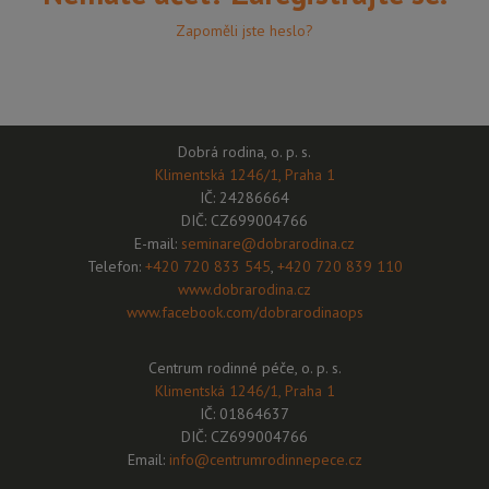
Zapoměli jste heslo?
Dobrá rodina, o. p. s.
Klimentská 1246/1, Praha 1
IČ: 24286664
DIČ: CZ699004766
E-mail:
seminare@dobrarodina.cz
Telefon:
+420 720 833 545
,
+420 720 839 110
www.dobrarodina.cz
www.facebook.com/dobrarodinaops
Centrum rodinné péče, o. p. s.
Klimentská 1246/1, Praha 1
IČ: 01864637
DIČ: CZ699004766
Email:
info@centrumrodinnepece.cz