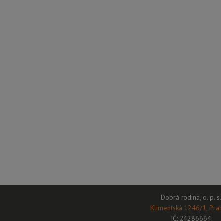
Dobrá rodina, o. p. s.
Klimentská 1246/1, Pra
IČ: 24286664