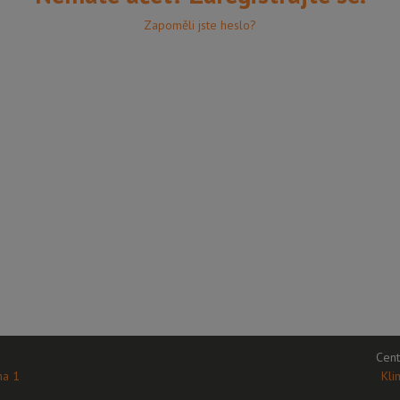
Zapoměli jste heslo?
Cent
ha 1
Kli