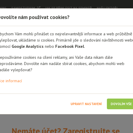
NING
SAMOSTUDIUM
JAK SE PŘIHLÁSIT NA SEMINÁŘ
NAŠI LEKTOŘI
ovolíte nám používat cookies?
Dobrá rodina - semináře
bychom Vám mohli přinášet co nejrelevantnější informace a web průběžně
ylepšovat, ukládáme si cookies. Primárně jde o sledování návštěvnosti web
Přihlášení
omocí
Google Analytics
nebo
Facebook Pixel
.
éno / Email
epoužíváme cookies na cílení reklamy, ani Vaše data nikam dále
eprodáváme. Dovolíte nám nadále sbírat cookies, abychom mohli web
adále vylepšovat?
íce informací
i mě
UPRAVIT NASTAVENÍ
DOVOLÍM VŠE
Nemáte účet? Zaregistrujte se.