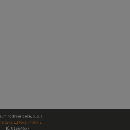
rum rodinné péče, o. p. s.
mentská 1246/1, Praha 1
IČ: 01864637