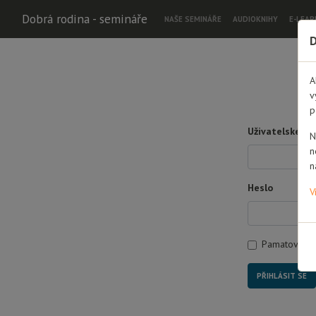
Dobrá rodina - semináře
NAŠE SEMINÁŘE
AUDIOKNIHY
E-LEAR
D
A
v
p
Uživatelské jm
N
n
n
Heslo
V
Pamatovat s