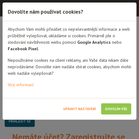
Dobrá rodina - semináře
Dovolíte nám používat cookies?
Dobrá rodina - semináře
Abychom Vám mohli přinášet co nejrelevantnější informace a web
průběžně vylepšovat, ukládáme si cookies. Primárně jde o
sledování návštěvnosti webu pomocí
Google Analytics
nebo
Přihlášení
Facebook Pixel
.
Uživatelské jméno / Email
Nepoužíváme cookies na cílení reklamy, ani Vaše data nikam dále
neprodáváme. Dovolíte nám nadále sbírat cookies, abychom mohli
web nadále vylepšovat?
Heslo
Více informací
Pamatovat si mě
UPRAVIT NASTAVENÍ
DOVOLÍM VŠE
Nemáte účet? Zaregistrujte se.