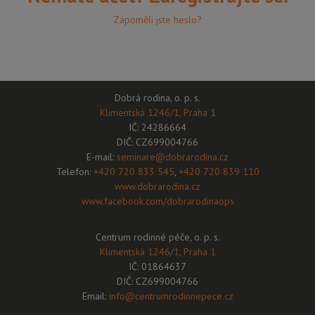
Zapoměli jste heslo?
Dobrá rodina, o. p. s.
Klimentská 1246/1, Praha 1
IČ: 24286664
DIČ: CZ699004766
E-mail:
seminare@dobrarodina.cz
Telefon:
+420 720 833 545
,
+420 720 839 110
www.dobrarodina.cz
www.facebook.com/dobrarodinaops
Centrum rodinné péče, o. p. s.
Klimentská 1246/1, Praha 1
IČ: 01864637
DIČ: CZ699004766
Email:
info@centrumrodinnepece.cz