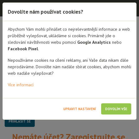
Dobrá rodina - semináře
Dovolíte nám používat cookies?
Dobrá rodina - semináře
Abychom Vám mohli přinášet co nejrelevantnější informace a web
průběžně vylepšovat, ukládáme si cookies. Primárně jde o
sledování návštěvnosti webu pomocí
Google Analytics
nebo
Přihlášení
Facebook Pixel
.
Uživatelské jméno / Email
Nepoužíváme cookies na cílení reklamy, ani Vaše data nikam dále
neprodáváme. Dovolíte nám nadále sbírat cookies, abychom mohli
web nadále vylepšovat?
Heslo
Více informací
Pamatovat si mě
UPRAVIT NASTAVENÍ
DOVOLÍM VŠE
Nemáte účet? Zaregistrujte se.