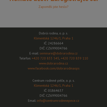
Zapoměli jste heslo?
Dobrá rodina, o. p. s.
Klimentská 1246/1, Praha 1
IČ: 24286664
DIČ: CZ699004766
E-mail:
seminare@dobrarodina.cz
Telefon:
+420 720 833 545
,
+420 720 839 110
www.dobrarodina.cz
www.facebook.com/dobrarodinaops
Centrum rodinné péče, o. p. s.
Klimentská 1246/1, Praha 1
IČ: 01864637
DIČ: CZ699004766
Email:
info@centrumrodinnepece.cz