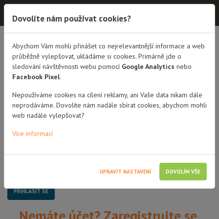
Dobrá rodina - semináře
Dovolíte nám používat cookies?
Dobrá rodina - semináře
Abychom Vám mohli přinášet co nejrelevantnější informace a web
průběžně vylepšovat, ukládáme si cookies. Primárně jde o
sledování návštěvnosti webu pomocí
Google Analytics
nebo
Přihlášení
Facebook Pixel
.
Uživatelské jméno / Email
Nepoužíváme cookies na cílení reklamy, ani Vaše data nikam dále
neprodáváme. Dovolíte nám nadále sbírat cookies, abychom mohli
web nadále vylepšovat?
Heslo
Více informací
Pamatovat si mě
UPRAVIT NASTAVENÍ
DOVOLÍM VŠE
Nemáte účet? Zaregistrujte se.