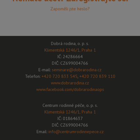
Zapoměli jste heslo?
Dobrá rodina, o. p. s.
Klimentská 1246/1, Praha 1
IČ: 24286664
DIČ: CZ699004766
E-mail:
seminare@dobrarodina.cz
Telefon:
+420 720 833 545
,
+420 720 839 110
www.dobrarodina.cz
www.facebook.com/dobrarodinaops
Centrum rodinné péče, o. p. s.
Klimentská 1246/1, Praha 1
IČ: 01864637
DIČ: CZ699004766
Email:
info@centrumrodinnepece.cz