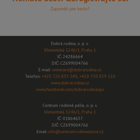
Zapoměli jste heslo?
Dobrá rodina, o. p. s.
Klimentská 1246/1, Praha 1
IČ: 24286664
DIČ: CZ699004766
E-mail:
seminare@dobrarodina.cz
Telefon:
+420 720 833 545
,
+420 720 839 110
www.dobrarodina.cz
www.facebook.com/dobrarodinaops
Centrum rodinné péče, o. p. s.
Klimentská 1246/1, Praha 1
IČ: 01864637
DIČ: CZ699004766
Email:
info@centrumrodinnepece.cz