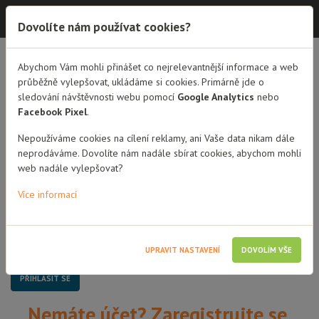
Dobrá rodina - semináře
Dovolíte nám používat cookies?
Dobrá rodina - semináře
Abychom Vám mohli přinášet co nejrelevantnější informace a web
průběžně vylepšovat, ukládáme si cookies. Primárně jde o
sledování návštěvnosti webu pomocí
Google Analytics
nebo
Přihlášení
Facebook Pixel
.
Uživatelské jméno / Email
Nepoužíváme cookies na cílení reklamy, ani Vaše data nikam dále
neprodáváme. Dovolíte nám nadále sbírat cookies, abychom mohli
web nadále vylepšovat?
Heslo
Více informací
Pamatovat si mě
UPRAVIT NASTAVENÍ
DOVOLÍM VŠE
Nemáte účet? Zaregistrujte se.