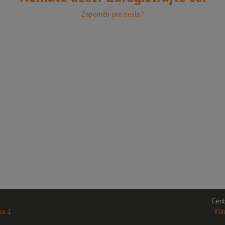
Zapoměli jste heslo?
Cent
ha 1
Kli