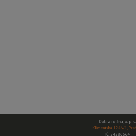
Dobrá rodina, o. p. s.
Klimentská 1246/1, Pra
IČ: 24286664