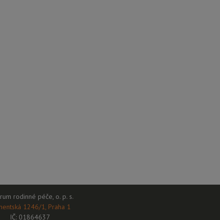
rum rodinné péče, o. p. s.
mentská 1246/1, Praha 1
IČ: 01864637