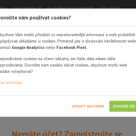
NING
SAMOSTUDIUM
JAK SE PŘIHLÁSIT NA SEMINÁŘ
NAŠI LEKTOŘI
ovolíte nám používat cookies?
Dobrá rodina - semináře
bychom Vám mohli přinášet co nejrelevantnější informace a web průběžně
ylepšovat, ukládáme si cookies. Primárně jde o sledování návštěvnosti web
Přihlášení
omocí
Google Analytics
nebo
Facebook Pixel
.
éno / Email
epoužíváme cookies na cílení reklamy, ani Vaše data nikam dále
eprodáváme. Dovolíte nám nadále sbírat cookies, abychom mohli web
adále vylepšovat?
íce informací
i mě
UPRAVIT NASTAVENÍ
DOVOLÍM VŠE
Nemáte účet? Zaregistrujte se.