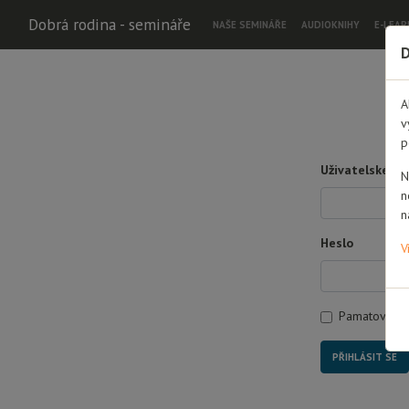
Dobrá rodina - semináře
NAŠE SEMINÁŘE
AUDIOKNIHY
E-LEAR
D
A
v
p
Uživatelské jm
N
n
n
Heslo
V
Pamatovat s