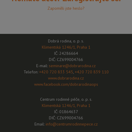
Zapoměli jste heslo?
Dobrá rodina, o. p. s.
Klimentská 1246/1, Praha 1
IČ: 24286664
DIČ: CZ699004766
E-mail:
seminare@dobrarodina.cz
Telefon:
+420 720 833 545
,
+420 720 839 110
www.dobrarodina.cz
www.facebook.com/dobrarodinaops
Centrum rodinné péče, o. p. s.
Klimentská 1246/1, Praha 1
IČ: 01864637
DIČ: CZ699004766
Email:
info@centrumrodinnepece.cz