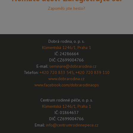
Zapoměli jste heslo?
Dobrá rodina, o. p. s.
Klimentská 1246/1, Praha 1
IČ: 24286664
DIČ: CZ699004766
E-mail:
seminare@dobrarodina.cz
Telefon:
+420 720 833 545
,
+420 720 839 110
www.dobrarodina.cz
www.facebook.com/dobrarodinaops
Centrum rodinné péče, o. p. s.
Klimentská 1246/1, Praha 1
IČ: 01864637
DIČ: CZ699004766
Email:
info@centrumrodinnepece.cz