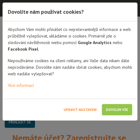
Dobrá rodina - semináře
Dovolíte nám používat cookies?
Dobrá rodina - semináře
Abychom Vám mohli přinášet co nejrelevantnější informace a web
průběžně vylepšovat, ukládáme si cookies. Primárně jde o
sledování návštěvnosti webu pomocí
Google Analytics
nebo
Přihlášení
Facebook Pixel
.
Uživatelské jméno / Email
Nepoužíváme cookies na cílení reklamy, ani Vaše data nikam dále
neprodáváme. Dovolíte nám nadále sbírat cookies, abychom mohli
web nadále vylepšovat?
Heslo
Více informací
Pamatovat si mě
UPRAVIT NASTAVENÍ
DOVOLÍM VŠE
Nemáte účet? Zaregistrujte se.