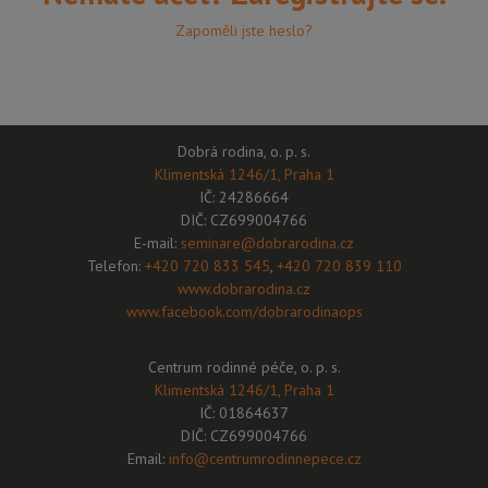
Zapoměli jste heslo?
Dobrá rodina, o. p. s.
Klimentská 1246/1, Praha 1
IČ: 24286664
DIČ: CZ699004766
E-mail:
seminare@dobrarodina.cz
Telefon:
+420 720 833 545
,
+420 720 839 110
www.dobrarodina.cz
www.facebook.com/dobrarodinaops
Centrum rodinné péče, o. p. s.
Klimentská 1246/1, Praha 1
IČ: 01864637
DIČ: CZ699004766
Email:
info@centrumrodinnepece.cz