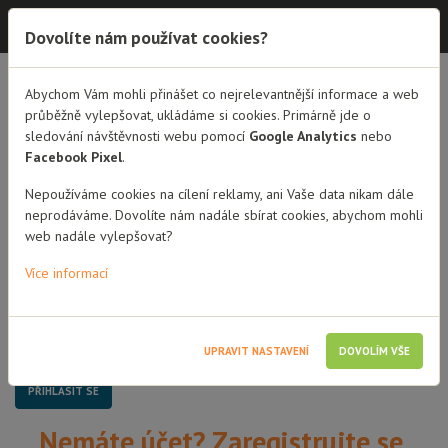
Dobrá rodina - semináře
Dovolíte nám používat cookies?
Dobrá rodina - semináře
Abychom Vám mohli přinášet co nejrelevantnější informace a web
průběžně vylepšovat, ukládáme si cookies. Primárně jde o
sledování návštěvnosti webu pomocí
Google Analytics
nebo
Přihlášení
Facebook Pixel
.
Uživatelské jméno / Email
Nepoužíváme cookies na cílení reklamy, ani Vaše data nikam dále
neprodáváme. Dovolíte nám nadále sbírat cookies, abychom mohli
web nadále vylepšovat?
Heslo
Více informací
Pamatovat si mě
UPRAVIT NASTAVENÍ
DOVOLÍM VŠE
Nemáte účet? Zaregistrujte se.