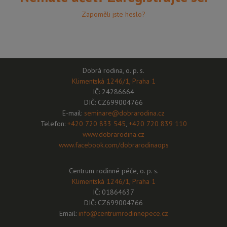
Zapoměli jste heslo?
Dobrá rodina, o. p. s.
Klimentská 1246/1, Praha 1
IČ: 24286664
DIČ: CZ699004766
E-mail:
seminare@dobrarodina.cz
Telefon:
+420 720 833 545
,
+420 720 839 110
www.dobrarodina.cz
www.facebook.com/dobrarodinaops
Centrum rodinné péče, o. p. s.
Klimentská 1246/1, Praha 1
IČ: 01864637
DIČ: CZ699004766
Email:
info@centrumrodinnepece.cz