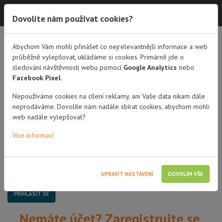
Dobrá rodina - semináře
Dovolíte nám používat cookies?
Dobrá rodina - semináře
Abychom Vám mohli přinášet co nejrelevantnější informace a web
průběžně vylepšovat, ukládáme si cookies. Primárně jde o
sledování návštěvnosti webu pomocí
Google Analytics
nebo
Přihlášení
Facebook Pixel
.
Uživatelské jméno / Email
Nepoužíváme cookies na cílení reklamy, ani Vaše data nikam dále
neprodáváme. Dovolíte nám nadále sbírat cookies, abychom mohli
web nadále vylepšovat?
Heslo
Více informací
Pamatovat si mě
UPRAVIT NASTAVENÍ
DOVOLÍM VŠE
Nemáte účet? Zaregistrujte se.