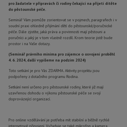
pro žadatele v přípravách či rodiny čekající na přijetí dítěte
do pěstounské péče.
Seminář Vám pomůže zorientovat se v pojmech, paragrafech i v
soudní praxi ohledně přijímání dětí do pěstounské/poručnické
péče. Dále zjistíte, jaká práva a povinnosti mají pěstouni a
poručníci a jaký je v tom vlastně rozdíl. Krom teorie jistě bude
prostor i na Vaše dotazy.
(Seminář právního minima pro zájemce o osvojení proběhl
4. 6. 2024, další vypíšeme na podzim 2024)
Toto setkání je pro Vás ZDARMA. Aktivity projektu jsou
podpořeny z dotačního programu Rodina.
Setkání není určeno pro pěstounské rodiny, které již mají
uzavřenou dohodu o výkonu pěstounské péče se svojí
doprovázející organizací.
Pro online vzdělávání je potřeba mít stabilní a běžně rychlé
internetové připojení. Vyžaduje se také mikrofon a kamera,