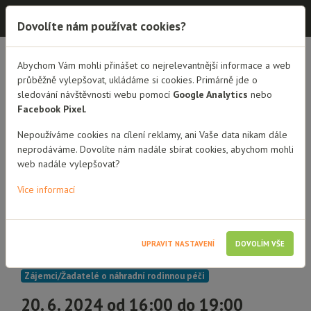
Dobrá rodina - semináře
Dovolíte nám používat cookies?
Abychom Vám mohli přinášet co nejrelevantnější informace a web
PŘEHLED SEMINÁŘŮ
DETAIL SEMINÁŘE
průběžně vylepšovat, ukládáme si cookies. Primárně jde o
sledování návštěvnosti webu pomocí
Google Analytics
nebo
Právní minimum pro
Facebook Pixel
.
zájemce o pěstounskou
Nepoužíváme cookies na cílení reklamy, ani Vaše data nikam dále
neprodáváme. Dovolíte nám nadále sbírat cookies, abychom mohli
péči
web nadále vylepšovat?
Seminář pro zájemce a žadatele
Více informací
o pěstounskou péči
UPRAVIT NASTAVENÍ
DOVOLÍM VŠE
3 hodiny vzdělávání
Zájemci/Žadatelé o náhradní rodinnou péči
20. 6. 2024 od 16:00 do 19:00