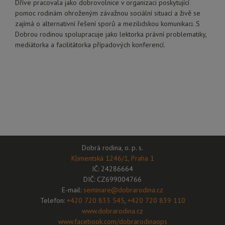
Dříve pracovala jako dobrovolnice v organizaci poskytující
pomoc rodinám ohroženým závažnou sociální situací a živě se
zajímá o alternativní řešení sporů a mezilidskou komunikaci. S
Dobrou rodinou spolupracuje jako lektorka právní problematiky,
mediátorka a facilitátorka případových konferencí.
Dobrá rodina, o. p. s.
Klimentská 1246/1, Praha 1
IČ: 24286664
DIČ: CZ699004766
E-mail:
seminare@dobrarodina.cz
Telefon:
+420 720 833 545
,
+420 720 839 110
www.dobrarodina.cz
www.facebook.com/dobrarodinaops