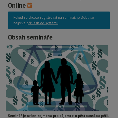
Online
Pokud se chcete registrovat na seminář, je třeba se
nejprve
přihlásit do systému
.
Obsah semináře
Seminář je určen zejména pro zájemce o pěstounskou péči,