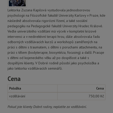
Lektorka Zuzana Kapilová vystudovala jednooborovou
psychologii na Filozofické fakultě Univerzity Karlovy v Praze, kde
následně absolvovala rigorózní řízení, a také sociální
pedagogiku na Pedagogické fakultě Univerzity Hradec Králové.
Vedle univerzitního vzdělání má výcvik v kompletní krizové
intervenci a v nedirektivní terapii hrou, dále absolvovala řadu
odborných vzdělávacích kurzů a workshopů zaměřených na
práci s dětmi s traumatem, s dětmi s poruchami attachmentu, na
práci s tělem (bodyterapie, biosyntéza, focusing) a další. Pracuje
s dětmi od kojeneckého věku až po dospělost a také s
dospělými klienty. V Dobré rodině působí jako psycholožka a
jako lektorka vzdělávacích seminářů.
Cena
Položka
Cena
vzdělávání
750,00 Kč
Pokud jste klienty Dobré rodiny, neplatíte za vzdělávání.