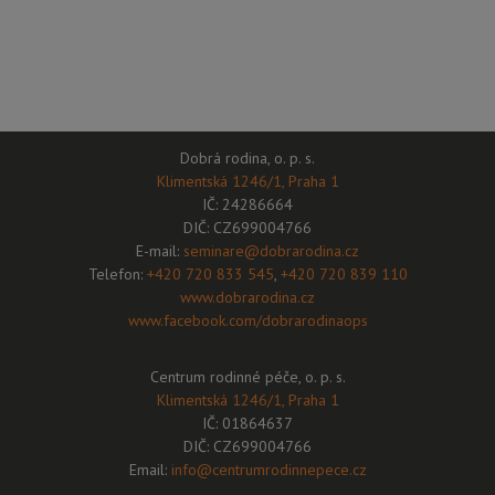
Dobrá rodina, o. p. s.
Klimentská 1246/1, Praha 1
IČ: 24286664
DIČ: CZ699004766
E-mail:
seminare@dobrarodina.cz
Telefon:
+420 720 833 545
,
+420 720 839 110
www.dobrarodina.cz
www.facebook.com/dobrarodinaops
Centrum rodinné péče, o. p. s.
Klimentská 1246/1, Praha 1
IČ: 01864637
DIČ: CZ699004766
Email:
info@centrumrodinnepece.cz