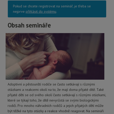
Pokud se chcete registrovat na seminář, je třeba se
nejprve
přihlásit do systému
.
Obsah semináře
Adoptivní a pěstounští rodiče se často setkávají s různými
otázkami a reakcemi okolí na to, že mají doma přijaté dítě. Také
přijaté děti se od svého okolí často setkávají s různými otázkami,
které se týkají toho, že dítě nevyrůstá se svými biologickými
rodiči. Pro mnoho náhradních rodičů a jejich přijatých dětí může
být těžké na tyto otázky a reakce vhodně reagovat. Na semináři