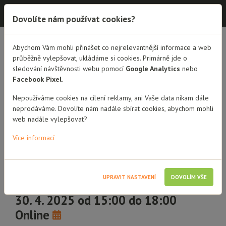
Dobrá rodina - semináře
Dovolíte nám používat cookies?
Abychom Vám mohli přinášet co nejrelevantnější informace a web
PŘEHLED SEMINÁŘŮ
DETAIL SEMINÁŘE
průběžně vylepšovat, ukládáme si cookies. Primárně jde o
sledování návštěvnosti webu pomocí
Google Analytics
nebo
Máme doma přijaté dítě -
Facebook Pixel
.
jak na reakce rodiny,
Nepoužíváme cookies na cílení reklamy, ani Vaše data nikam dále
neprodáváme. Dovolíte nám nadále sbírat cookies, abychom mohli
známých a okolí?
web nadále vylepšovat?
online seminář pro pěstouny
Více informací
3 hodiny vzdělávání
Přechodní pěstouni
UPRAVIT NASTAVENÍ
DOVOLÍM VŠE
Pěstouni dlouhodobí
Poručníci
Dobrovolníci a stážisti
30. 4. 2025 od 15:00 do 18:00
Online