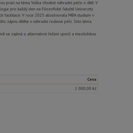
vou prací na téma Volba vhodné náhradní péče o dítě. V
gie pro každý den na Filozofické fakultě Univerzity
ich facilitace. V roce 2025 absolvovala MBA studium v
ího zájmu dítěte v náhradní rodinné péči. Toto téma
vě se zajímá o alternativní řešení sporů a mezilidskou
Cena
2 000,00 Kč