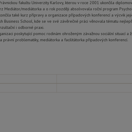
rávnickou fakultu Univerzity Karlovy, kterou v roce 2001 ukončila diplomo
z Mediátor/mediátorka a o rok později absolvovala roční program Psycholo
nčila také kurz přípravy a organizace případových konferencí a výcvik jej
sh Business School, kde se ve své závěrečné práci věnovala tématu nejlepš
nzultační i odborné praxi.
anizaci poskytující pomoc rodinám ohroženým závažnou sociální situací a ži
a právní problematiky, mediátorka a facilitátorka případových konferencí.