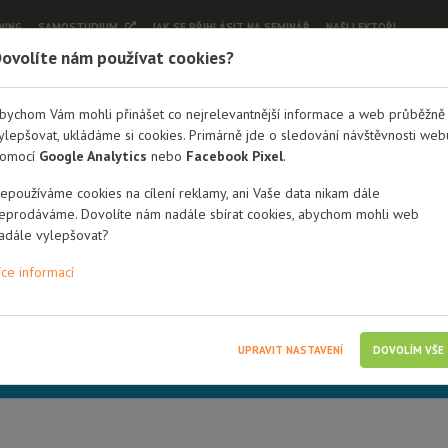
NING
SAMOSTUDIUM
JAK SE PŘIHLÁSIT NA SEMINÁŘ
NAŠI LEKTOŘI
ovolíte nám používat cookies?
bychom Vám mohli přinášet co nejrelevantnější informace a web průběžně
ylepšovat, ukládáme si cookies. Primárně jde o sledování návštěvnosti web
imum informací v oblasti náh
omocí
Google Analytics
nebo
Facebook Pixel
.
)
epoužíváme cookies na cílení reklamy, ani Vaše data nikam dále
eprodáváme. Dovolíte nám nadále sbírat cookies, abychom mohli web
adále vylepšovat?
íce informací
bré rodiny
Odborníci (pracovníci OSPOD, doprov. prac., psychologové, ter
nline
UPRAVIT NASTAVENÍ
DOVOLÍM VŠE
e nejprve
přihlásit do systému
.