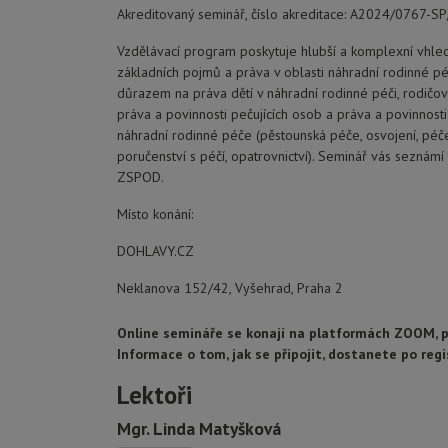
Akreditovaný seminář, číslo akreditace: A2024/0767-S
Vzdělávací program poskytuje hlubší a komplexní vhle
základních pojmů a práva v oblasti náhradní rodinné péč
důrazem na práva dětí v náhradní rodinné péči, rodičo
práva a povinnosti pečujících osob a práva a povinnosti
náhradní rodinné péče (pěstounská péče, osvojení, péče
poručenství s péčí, opatrovnictví). Seminář vás seznámí
ZSPOD.
Místo konání:
DOHLAVY.CZ
Neklanova 152/42, Vyšehrad, Praha 2
Online semináře se konají na platformách ZOOM, 
Informace o tom, jak se připojit, dostanete po regi
Lektoři
Mgr. Linda Matyšková