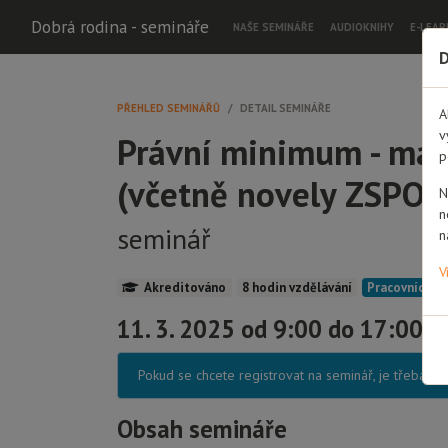
Dobrá rodina - semináře
NAŠE SEMINÁŘE
AUDIOKNIHY
E-LEAR
D
PŘEHLED SEMINÁŘŮ
DETAIL SEMINÁŘE
A
v
Právní minimum - max
p
(včetně novely ZSPOD
N
n
seminář
n
V
Akreditováno
8 hodin vzdělávání
Pracovníci Do
11. 3. 2025 od 9:00 do 17:00 O
Pokud se chcete registrovat na seminář, je třeba s
Obsah semináře