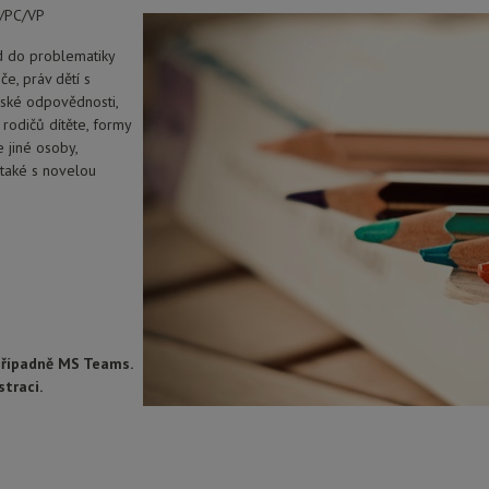
P/PC/VP
d do problematiky
e, práv dětí s
vské odpovědnosti,
 rodičů dítěte, formy
 jiné osoby,
 také s novelou
případně MS Teams.
straci.