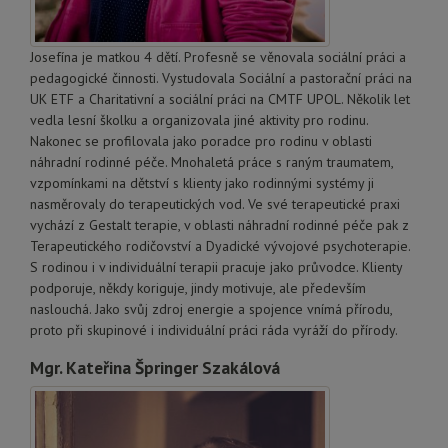
Josefína je matkou 4 dětí. Profesně se věnovala sociální práci a
pedagogické činnosti. Vystudovala Sociální a pastorační práci na
UK ETF a Charitativní a sociální práci na CMTF UPOL. Několik let
vedla lesní školku a organizovala jiné aktivity pro rodinu.
Nakonec se profilovala jako poradce pro rodinu v oblasti
náhradní rodinné péče. Mnohaletá práce s raným traumatem,
vzpomínkami na dětství s klienty jako rodinnými systémy ji
nasměrovaly do terapeutických vod. Ve své terapeutické praxi
vychází z Gestalt terapie, v oblasti náhradní rodinné péče pak z
Terapeutického rodičovství a Dyadické vývojové psychoterapie.
S rodinou i v individuální terapii pracuje jako průvodce. Klienty
podporuje, někdy koriguje, jindy motivuje, ale především
naslouchá. Jako svůj zdroj energie a spojence vnímá přírodu,
proto při skupinové i individuální práci ráda vyráží do přírody.
Mgr. Kateřina Špringer Szakálová