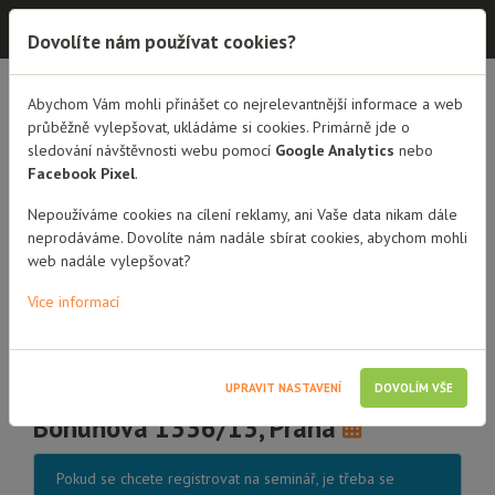
Dobrá rodina - semináře
Dovolíte nám používat cookies?
Abychom Vám mohli přinášet co nejrelevantnější informace a web
PŘEHLED SEMINÁŘŮ
DETAIL SEMINÁŘE
průběžně vylepšovat, ukládáme si cookies. Primárně jde o
sledování návštěvnosti webu pomocí
Google Analytics
nebo
Rodičovské centrum
Facebook Pixel
.
Setkání adoptivních rodičů s
Nepoužíváme cookies na cílení reklamy, ani Vaše data nikam dále
neprodáváme. Dovolíte nám nadále sbírat cookies, abychom mohli
dětmi do 3 let
web nadále vylepšovat?
Více informací
2.5 hodiny vzdělávání
Osvojitelé
24. 2. 2025 od 9:00 do 11:30
Sousedská klubovna Jižní Město, z.s.,
UPRAVIT NASTAVENÍ
DOVOLÍM VŠE
Bohúňova 1336/13, Praha
Pokud se chcete registrovat na seminář, je třeba se