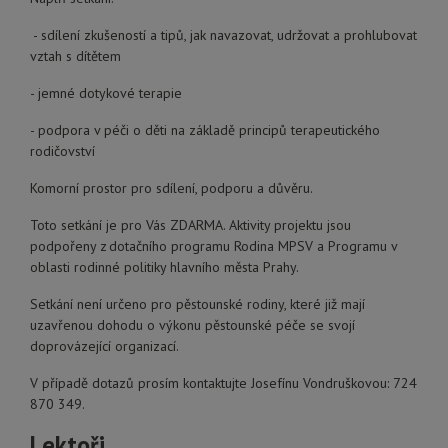
- sdílení zkušeností a tipů, jak navazovat, udržovat a prohlubovat
vztah s dítětem
- jemné dotykové terapie
- podpora v péči o děti na základě principů terapeutického
rodičovství
Komorní prostor pro sdílení, podporu a důvěru.
Toto setkání je pro Vás ZDARMA. Aktivity projektu jsou
podpořeny z dotačního programu Rodina MPSV a Programu v
oblasti rodinné politiky hlavního města Prahy.
Setkání není určeno pro pěstounské rodiny, které již mají
uzavřenou dohodu o výkonu pěstounské péče se svojí
doprovázející organizací.
V případě dotazů prosím kontaktujte Josefínu Vondruškovou: 724
870 349.
Lektoři