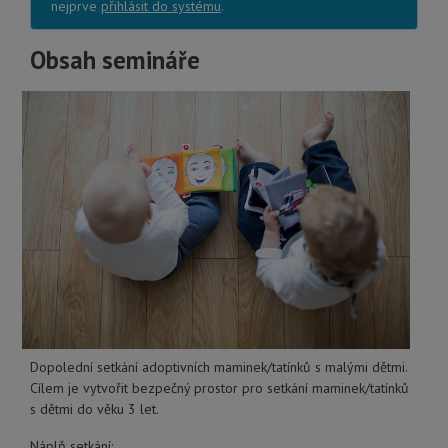
nejprve
přihlásit do systému
.
Obsah semináře
Dopolední setkání adoptivních maminek/tatínků s malými dětmi.
Cílem je vytvořit bezpečný prostor pro setkání maminek/tatínků
s dětmi do věku 3 let.
Náplň setkání: