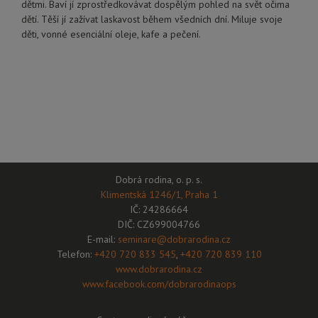
dětmi. Baví jí zprostředkovávat dospělým pohled na svět očima
dětí. Těší jí zažívat laskavost během všedních dní. Miluje svoje
děti, vonné esenciální oleje, kafe a pečení.
Dobrá rodina, o. p. s.
Klimentská 1246/1, Praha 1
IČ: 24286664
DIČ: CZ699004766
E-mail:
seminare@dobrarodina.cz
Telefon:
+420 720 833 545
,
+420 720 839 110
www.dobrarodina.cz
www.facebook.com/dobrarodinaops