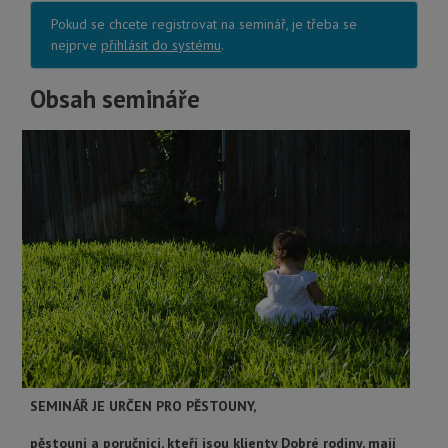
Pokud se chcete registrovat na seminář, je třeba se
nejprve
přihlásit do systému
.
Obsah semináře
SEMINÁŘ JE URČEN PRO PĚSTOUNY,
pěstouni a poručníci, kteří jsou klienty Dobré rodiny, mají