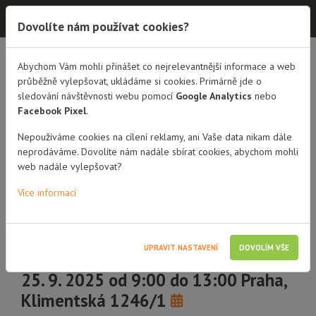
Dobrá rodina - semináře
Dovolíte nám používat cookies?
Abychom Vám mohli přinášet co nejrelevantnější informace a web
PŘEHLED SEMINÁŘŮ
DETAIL SEMINÁŘE
průběžně vylepšovat, ukládáme si cookies. Primárně jde o
sledování návštěvnosti webu pomocí
Google Analytics
nebo
Jak dítě prožívá ztrátu a
Facebook Pixel
.
jak mu pomoci
Nepoužíváme cookies na cílení reklamy, ani Vaše data nikam dále
neprodáváme. Dovolíte nám nadále sbírat cookies, abychom mohli
Pro dlouhodobé a přechodné
web nadále vylepšovat?
pěstouny Dobré rodiny
Více informací
4 hodiny vzdělávání
Přechodní pěstouni
UPRAVIT NASTAVENÍ
DOVOLÍM VŠE
Pěstouni dlouhodobí
Poručníci
Dobrovolníci a stážisti
25. 9. 2025 od 9:00 do 13:00 Praha,
Klimentská 1246/1