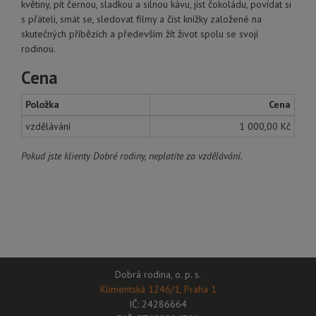
květiny, pít černou, sladkou a silnou kávu, jíst čokoládu, povídat si
s přáteli, smát se, sledovat filmy a číst knížky založené na
skutečných příbězích a především žít život spolu se svojí
rodinou.
Cena
Položka
Cena
vzdělávání
1 000,00 Kč
Pokud jste klienty Dobré rodiny, neplatíte za vzdělávání.
Dobrá rodina, o. p. s.
Klimentská 1246/1, Praha 1
IČ: 24286664