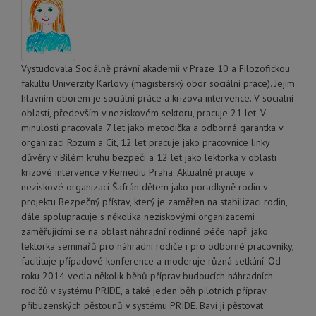
Vystudovala Sociálně právní akademii v Praze 10 a Filozofickou
fakultu Univerzity Karlovy (magisterský obor sociální práce). Jejím
hlavním oborem je sociální práce a krizová intervence. V sociální
oblasti, především v neziskovém sektoru, pracuje 21 let. V
minulosti pracovala 7 let jako metodička a odborná garantka v
organizaci Rozum a Cit, 12 let pracuje jako pracovnice linky
důvěry v Bílém kruhu bezpečí a 12 let jako lektorka v oblasti
krizové intervence v Remediu Praha. Aktuálně pracuje v
neziskové organizaci Šafrán dětem jako poradkyně rodin v
projektu Bezpečný přístav, který je zaměřen na stabilizaci rodin,
dále spolupracuje s několika neziskovými organizacemi
zaměřujícími se na oblast náhradní rodinné péče např. jako
lektorka seminářů pro náhradní rodiče i pro odborné pracovníky,
facilituje případové konference a moderuje různá setkání. Od
roku 2014 vedla několik běhů příprav budoucích náhradních
rodičů v systému PRIDE, a také jeden běh pilotních příprav
příbuzenských pěstounů v systému PRIDE. Baví ji pěstovat