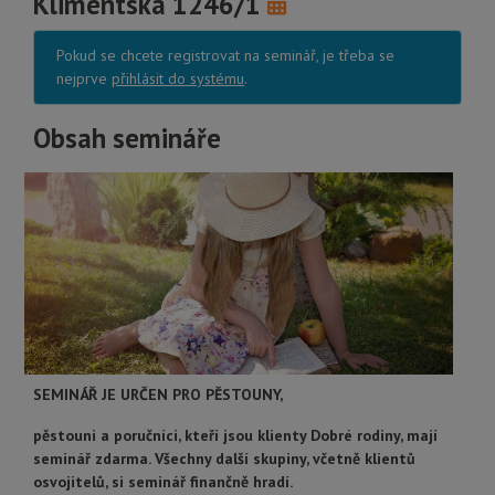
Klimentská 1246/1
Pokud se chcete registrovat na seminář, je třeba se
nejprve
přihlásit do systému
.
Obsah semináře
SEMINÁŘ JE URČEN PRO PĚSTOUNY,
pěstouni a poručníci, kteří jsou klienty Dobré rodiny, mají
seminář zdarma. Všechny další skupiny, včetně klientů
osvojitelů, si seminář finančně hradí.