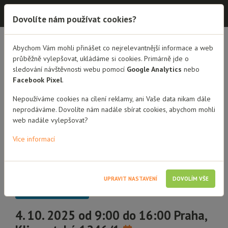
Dobrá rodina - semináře
Dovolíte nám používat cookies?
Abychom Vám mohli přinášet co nejrelevantnější informace a web
PŘEHLED SEMINÁŘŮ
DETAIL SEMINÁŘE
průběžně vylepšovat, ukládáme si cookies. Primárně jde o
sledování návštěvnosti webu pomocí
Google Analytics
nebo
Jak zvládat pubertu
Facebook Pixel
.
dítěte
Nepoužíváme cookies na cílení reklamy, ani Vaše data nikam dále
neprodáváme. Dovolíte nám nadále sbírat cookies, abychom mohli
uzavřená skupina - seminář pro
web nadále vylepšovat?
pěstouny a poručníky
Více informací
6 hodin vzdělávání
Přechodní pěstouni
UPRAVIT NASTAVENÍ
DOVOLÍM VŠE
Pěstouni dlouhodobí
Osoby blízké dítěti
Poručníci
Dobrovolníci a stážisti
4. 10. 2025 od 9:00 do 16:00 Praha,