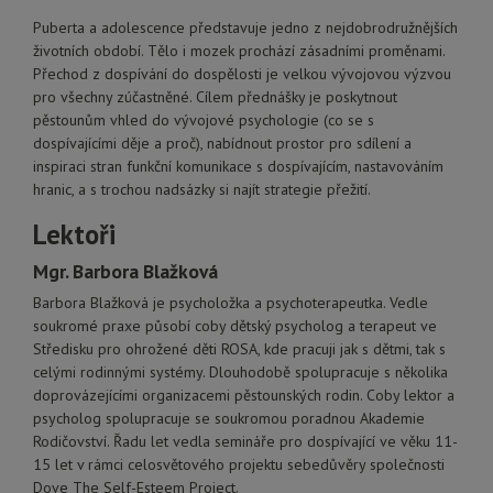
Puberta a adolescence představuje jedno z nejdobrodružnějších
životních období. Tělo i mozek prochází zásadními proměnami.
Přechod z dospívání do dospělosti je velkou vývojovou výzvou
pro všechny zúčastněné. Cílem přednášky je poskytnout
pěstounům vhled do vývojové psychologie (co se s
dospívajícími děje a proč), nabídnout prostor pro sdílení a
inspiraci stran funkční komunikace s dospívajícím, nastavováním
hranic, a s trochou nadsázky si najít strategie přežití.
Lektoři
Mgr. Barbora Blažková
Barbora Blažková je psycholožka a psychoterapeutka. Vedle
soukromé praxe působí coby dětský psycholog a terapeut ve
Středisku pro ohrožené děti ROSA, kde pracuji jak s dětmi, tak s
celými rodinnými systémy. Dlouhodobě spolupracuje s několika
doprovázejícími organizacemi pěstounských rodin. Coby lektor a
psycholog spolupracuje se soukromou poradnou Akademie
Rodičovství. Řadu let vedla semináře pro dospívající ve věku 11-
15 let v rámci celosvětového projektu sebedůvěry společnosti
Dove The Self-Esteem Project.