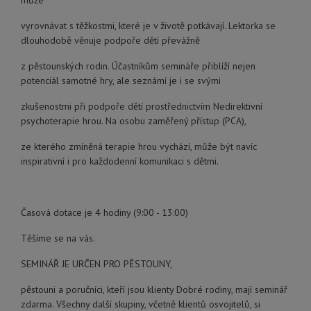
může
vyrovnávat s těžkostmi, které je v životě potkávají. Lektorka se
dlouhodobě věnuje podpoře dětí převážně
z pěstounských rodin. Účastníkům semináře přiblíží nejen
potenciál samotné hry, ale seznámí je i se svými
zkušenostmi při podpoře dětí prostřednictvím Nedirektivní
psychoterapie hrou. Na osobu zaměřený přístup (PCA),
ze kterého zmíněná terapie hrou vychází, může být navíc
inspirativní i pro každodenní komunikaci s dětmi.
Časová dotace je 4 hodiny (9:00 - 13:00)
Těšíme se na vás.
SEMINÁŘ JE URČEN PRO PĚSTOUNY,
pěstouni a poručníci, kteří jsou klienty Dobré rodiny, mají seminář
zdarma. Všechny další skupiny, včetně klientů osvojitelů, si