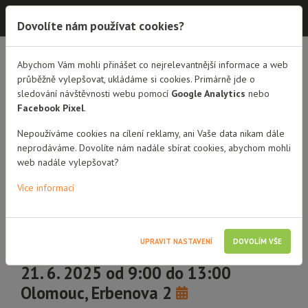
Dobrá rodina - semináře
Dovolíte nám používat cookies?
Abychom Vám mohli přinášet co nejrelevantnější informace a web
PŘEHLED SEMINÁŘŮ
DETAIL SEMINÁŘE
průběžně vylepšovat, ukládáme si cookies. Primárně jde o
sledování návštěvnosti webu pomocí
Google Analytics
nebo
Jak může HRA pomoci
Facebook Pixel
.
dětem nejen v
Nepoužíváme cookies na cílení reklamy, ani Vaše data nikam dále
neprodáváme. Dovolíte nám nadále sbírat cookies, abychom mohli
pěstounské péči
web nadále vylepšovat?
Seminář pro pěstouny
Více informací
4 hodiny vzdělávání
Přechodní pěstouni
UPRAVIT NASTAVENÍ
DOVOLÍM VŠE
Pěstouni dlouhodobí
Poručníci
21. 6. 2025 od 9:00 do 13:00
Olomouc, Erbenova 2