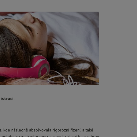
istraci.
, kde následně absolvovala rigorózní řízení, a také
letní krizové intervenci a v nedirektivní terapii hrou,