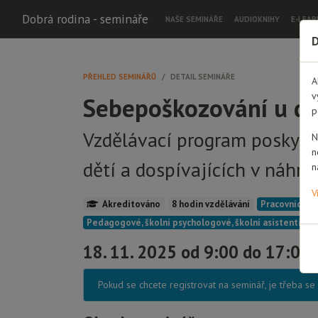
Dobrá rodina - semináře
NAŠE SEMINÁŘE
AUDIOKNIHY
E-LEAR
D
PŘEHLED SEMINÁŘŮ
DETAIL SEMINÁŘE
A
v
Sebepoškozování u dě
p
Vzdělávací program poskytu
N
n
dětí a dospívajících v náhra
n
V
Akreditováno
8 hodin vzdělávání
Pracovníci Do
Pedagogové, školní psychologové, školní asistenti
18. 11. 2025 od 9:00 do 17:00
Pokud se chcete registrovat na seminář, je třeba s