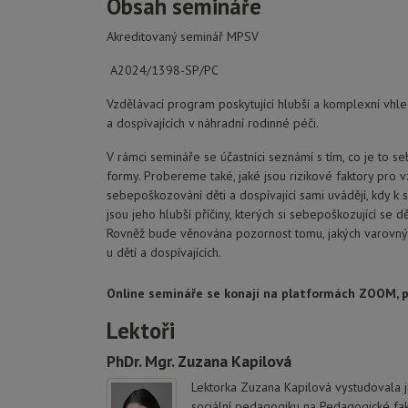
Obsah semináře
Akreditovaný seminář MPSV
A2024/1398-SP/PC
Vzdělávací program poskytující hlubší a komplexní vh
a dospívajících v náhradní rodinné péči.
V rámci semináře se účastníci seznámí s tím, co je to s
formy. Probereme také, jaké jsou rizikové faktory pro
sebepoškozování děti a dospívající sami uvádějí, kdy k 
jsou jeho hlubší příčiny, kterých si sebepoškozující se d
Rovněž bude věnována pozornost tomu, jakých varovný
u dětí a dospívajících.
Online semináře se konají na platformách ZOOM, př
Lektoři
PhDr. Mgr. Zuzana Kapilová
Lektorka Zuzana Kapilová vystudovala je
sociální pedagogiku na Pedagogické faku