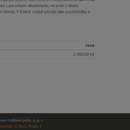
mi s poruchami attachmentu, na práci s tělem
mi klienty. V Dobré rodině působí jako psycholožka a
Cena
2 000,00 Kč
rum rodinné péče, o. p. s.
mentská 1246/1, Praha 1