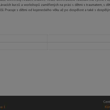
vacích kurzů a workshopů zaměřených na práci s dětmi s traumatem, s dět
alší. Pracuje s dětmi od kojeneckého věku až po dospělost a také s dospělý
Cent
ha 1
Kli