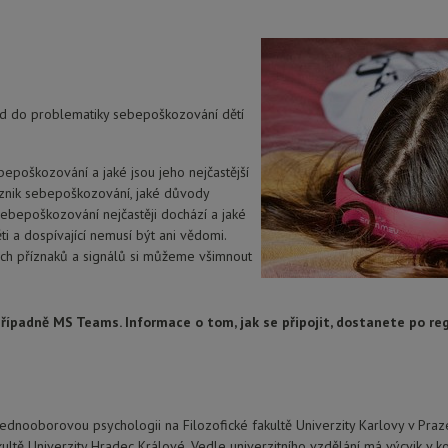
led do problematiky sebepoškozování dětí
ebepoškozování a jaké jsou jeho nejčastější
 vznik sebepoškozování, jaké důvody
sebepoškozování nejčastěji dochází a jaké
ěti a dospívající nemusí být ani vědomi.
ch příznaků a signálů si můžeme všimnout
ípadně MS Teams. Informace o tom, jak se připojit, dostanete po reg
dnooborovou psychologii na Filozofické fakultě Univerzity Karlovy v Praze
ltě Univerzity Hradec Králové. Vedle univerzitního vzdělání má výcvik v komp