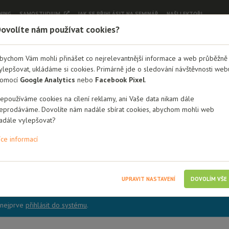
NING
SAMOSTUDIUM
JAK SE PŘIHLÁSIT NA SEMINÁŘ
NAŠI LEKTOŘI
ovolíte nám používat cookies?
bychom Vám mohli přinášet co nejrelevantnější informace a web průběžně
ylepšovat, ukládáme si cookies. Primárně jde o sledování návštěvnosti web
tí a mladistvých v NRP
omocí
Google Analytics
nebo
Facebook Pixel
.
jící hlubší a komplexní vhled do pro
epoužíváme cookies na cílení reklamy, ani Vaše data nikam dále
eprodáváme. Dovolíte nám nadále sbírat cookies, abychom mohli web
dní rodinné péči.
adále vylepšovat?
íce informací
bré rodiny
Odborníci (pracovníci OSPOD, doprov. prac., psychologové, ter
 Online
UPRAVIT NASTAVENÍ
DOVOLÍM VŠE
e nejprve
přihlásit do systému
.