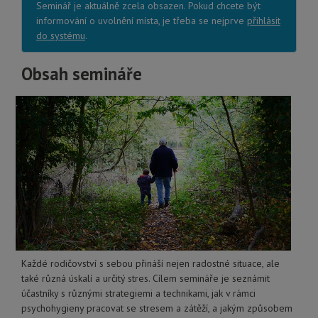
Seminář je aktuálně zcela obsazen. Pokud chcete být
informování o uvolnění místa, je třeba se nejprve
přihlásit
do systému
.
Obsah semináře
Každé rodičovství s sebou přináší nejen radostné situace, ale
také různá úskalí a určitý stres. Cílem semináře je seznámit
účastníky s různými strategiemi a technikami, jak v rámci
psychohygieny pracovat se stresem a zátěží, a jakým způsobem