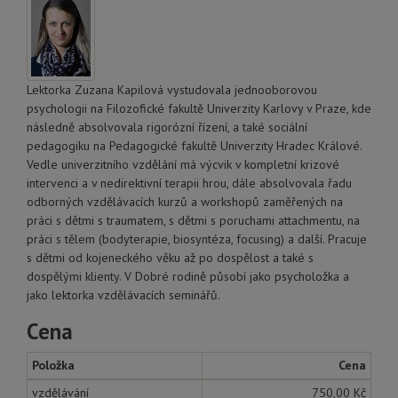
Lektorka Zuzana Kapilová vystudovala jednooborovou
psychologii na Filozofické fakultě Univerzity Karlovy v Praze, kde
následně absolvovala rigorózní řízení, a také sociální
pedagogiku na Pedagogické fakultě Univerzity Hradec Králové.
Vedle univerzitního vzdělání má výcvik v kompletní krizové
intervenci a v nedirektivní terapii hrou, dále absolvovala řadu
odborných vzdělávacích kurzů a workshopů zaměřených na
práci s dětmi s traumatem, s dětmi s poruchami attachmentu, na
práci s tělem (bodyterapie, biosyntéza, focusing) a další. Pracuje
s dětmi od kojeneckého věku až po dospělost a také s
dospělými klienty. V Dobré rodině působí jako psycholožka a
jako lektorka vzdělávacích seminářů.
Cena
Položka
Cena
vzdělávání
750,00 Kč