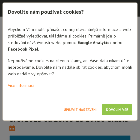
Dobrá rodina - semináře
Dovolíte nám používat cookies?
Abychom Vám mohli přinášet co nejrelevantnější informace a web
PŘEHLED SEMINÁŘŮ
DETAIL SEMINÁŘE
průběžně vylepšovat, ukládáme si cookies. Primárně jde o
sledování návštěvnosti webu pomocí
Google Analytics
nebo
Psychohygiena při NRP
Facebook Pixel
.
(jak pracovat se stresem)
Nepoužíváme cookies na cílení reklamy, ani Vaše data nikam dále
neprodáváme. Dovolíte nám nadále sbírat cookies, abychom mohli
online seminář pro pěstouny
web nadále vylepšovat?
Více informací
3 hodiny vzdělávání
Přechodní pěstouni
Pěstouni dlouhodobí
Osoby blízké dítěti
Poručníci
Dobrovolníci a stážisti
UPRAVIT NASTAVENÍ
DOVOLÍM VŠE
6. 8. 2025 od 16:00 do 19:00 Online