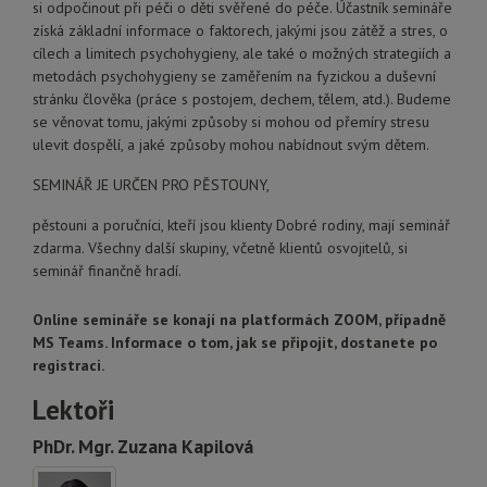
si odpočinout při péči o děti svěřené do péče. Účastník semináře
získá základní informace o faktorech, jakými jsou zátěž a stres, o
cílech a limitech psychohygieny, ale také o možných strategiích a
metodách psychohygieny se zaměřením na fyzickou a duševní
stránku člověka (práce s postojem, dechem, tělem, atd.). Budeme
se věnovat tomu, jakými způsoby si mohou od přemíry stresu
ulevit dospělí, a jaké způsoby mohou nabídnout svým dětem.
SEMINÁŘ JE URČEN PRO PĚSTOUNY,
pěstouni a poručníci, kteří jsou klienty Dobré rodiny, mají seminář
zdarma. Všechny další skupiny, včetně klientů osvojitelů, si
seminář finančně hradí.
Online semináře se konají na platformách ZOOM, případně
MS Teams. Informace o tom, jak se připojit, dostanete po
registraci.
Lektoři
PhDr. Mgr. Zuzana Kapilová