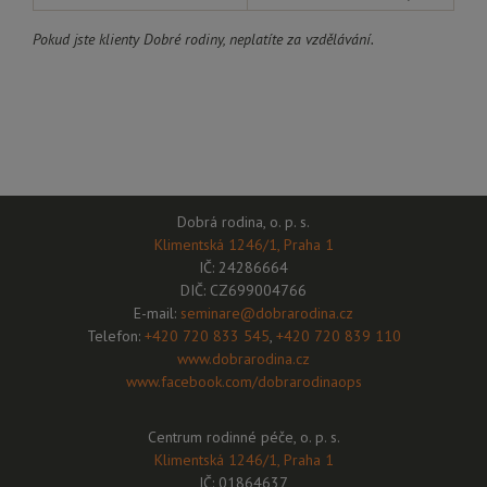
Pokud jste klienty Dobré rodiny, neplatíte za vzdělávání.
Dobrá rodina, o. p. s.
Klimentská 1246/1, Praha 1
IČ: 24286664
DIČ: CZ699004766
E-mail:
seminare@dobrarodina.cz
Telefon:
+420 720 833 545
,
+420 720 839 110
www.dobrarodina.cz
www.facebook.com/dobrarodinaops
Centrum rodinné péče, o. p. s.
Klimentská 1246/1, Praha 1
IČ: 01864637