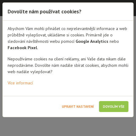
Dobrá rodina - semináře
Dovolíte nám používat cookies?
Abychom Vám mohli přinášet co nejrelevantnější informace a web
PŘEHLED SEMINÁŘŮ
DETAIL SEMINÁŘE
průběžně vylepšovat, ukládáme si cookies. Primárně jde o
sledování návštěvnosti webu pomocí
Google Analytics
nebo
Facebook Pixel
.
Nepoužíváme cookies na cílení reklamy, ani Vaše data nikam dále
neprodáváme. Dovolíte nám nadále sbírat cookies, abychom mohli
web nadále vylepšovat?
Více informací
Seminář je uzamčený
UPRAVIT NASTAVENÍ
DOVOLÍM VŠE
Pro přistup je třeba se
přihlásit
.