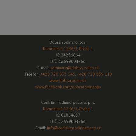
Dobrá rodina, o. p. s.
Klimentská 1246/1, Praha 1
IČ: 24286664
DIČ: CZ699004766
E-mail:
seminare@dobrarodina.cz
Telefon:
+420 720 833 545
,
+420 720 839 110
www.dobrarodina.cz
www.facebook.com/dobrarodinaops
Centrum rodinné péče, o. p. s.
Klimentská 1246/1, Praha 1
IČ: 01864637
DIČ: CZ699004766
Email:
info@centrumrodinnepece.cz