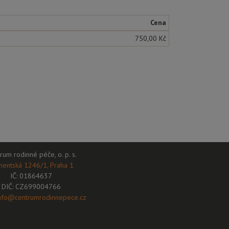
Cena
750,00 Kč
rum rodinné péče, o. p. s.
mentská 1246/1, Praha 1
IČ: 01864637
DIČ: CZ699004766
nfo@centrumrodinnepece.cz