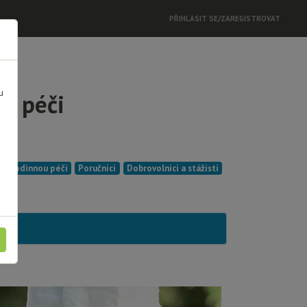
PŘIHLÁSIT SE/ZAREGISTROVAT
u
né péči
ní rodinnou péči
Poručníci
Dobrovolníci a stážisti