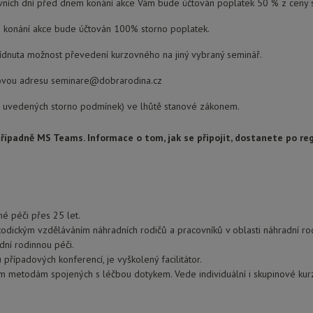
ních dní před dnem konání akce Vám bude účtován poplatek 50 % z ceny 
m konání akce bude účtován 100% storno poplatek.
bídnuta možnost převedení kurzovného na jiný vybraný seminář.
ilovou adresu seminare@dobrarodina.cz
e uvedených storno podmínek) ve lhůtě stanové zákonem.
ípadně MS Teams. Informace o tom, jak se připojit, dostanete po reg
é péči přes 25 let.
odickým vzděláváním náhradních rodičů a pracovníků v oblasti náhradní ro
dní rodinnou péči.
 případových konferencí, je vyškolený facilitátor.
m metodám spojených s léčbou dotykem. Vede individuální i skupinové kurzy 