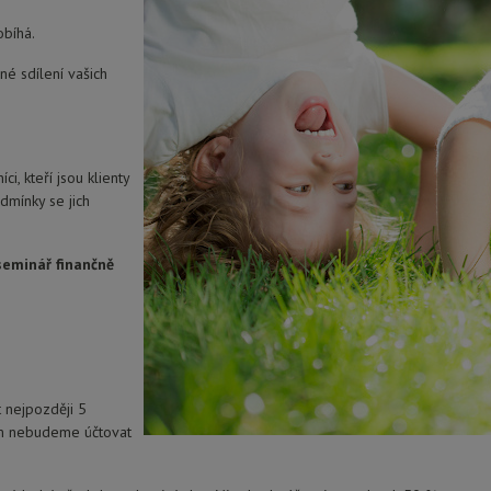
obíhá.
né sdílení vašich
ci, kteří jsou klienty
dmínky se jich
 seminář finančně
 nejpozději 5
ám nebudeme účtovat