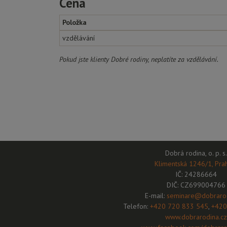
Cena
Položka
vzdělávání
Pokud jste klienty Dobré rodiny, neplatíte za vzdělávání.
Dobrá rodina, o. p. s.
Klimentská 1246/1, Pra
IČ: 24286664
DIČ: CZ699004766
E-mail:
seminare@dobrarod
Telefon:
+420 720 833 545
,
+420
www.dobrarodina.cz