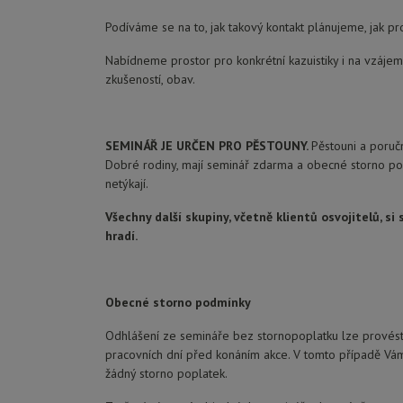
Podíváme se na to, jak takový kontakt plánujeme, jak pr
Nabídneme prostor pro konkrétní kazuistiky i na vzájem
zkušeností, obav.
SEMINÁŘ JE URČEN PRO PĚSTOUNY.
Pěstouni a poruční
Dobré rodiny, mají seminář zdarma a obecné storno po
netýkají.
Všechny další skupiny, včetně klientů osvojitelů, si
hradí.
Obecné storno podmínky
Odhlášení ze semináře bez stornopoplatku lze provést
pracovních dní před konáním akce. V tomto případě V
žádný storno poplatek.