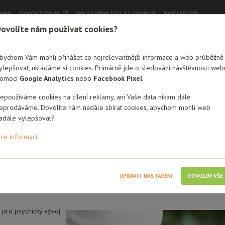
NING
SAMOSTUDIUM
JAK SE PŘIHLÁSIT NA SEMINÁŘ
NAŠI LEKTOŘI
ovolíte nám používat cookies?
bychom Vám mohli přinášet co nejrelevantnější informace a web průběžně
ylepšovat, ukládáme si cookies. Primárně jde o sledování návštěvnosti web
yrůstajících v náhradní rodin
omocí
Google Analytics
nebo
Facebook Pixel
.
y
epoužíváme cookies na cílení reklamy, ani Vaše data nikam dále
eprodáváme. Dovolíte nám nadále sbírat cookies, abychom mohli web
adále vylepšovat?
dlouhodobí
Osvojitelé
Osoby blízké dítěti
Zájemci/Žadatelé o náhrad
íce informací
nline
t informování o uvolnění místa, je třeba se nejprve
přihlásit do systému
.
UPRAVIT NASTAVENÍ
DOVOLÍM VŠE
 pro psychický vývoj