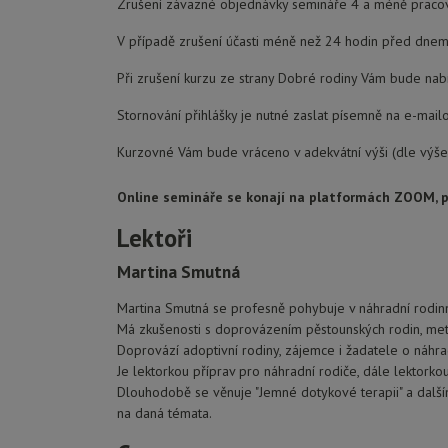
Zrušení závazné objednávky semináře 4 a méně pracov
V případě zrušení účasti méně než 24 hodin před dne
Při zrušení kurzu ze strany Dobré rodiny Vám bude na
Stornování přihlášky je nutné zaslat písemně na e-ma
Kurzovné Vám bude vráceno v adekvátní výši (dle výš
Online semináře se konají na platformách ZOOM, př
Lektoři
Martina Smutná
Martina Smutná se profesně pohybuje v náhradní rodinn
Má zkušenosti s doprovázením pěstounských rodin, met
Doprovází adoptivní rodiny, zájemce i žadatele o náhra
Je lektorkou příprav pro náhradní rodiče, dále lektorkou
Dlouhodobě se věnuje "Jemné dotykové terapii" a další
na daná témata.