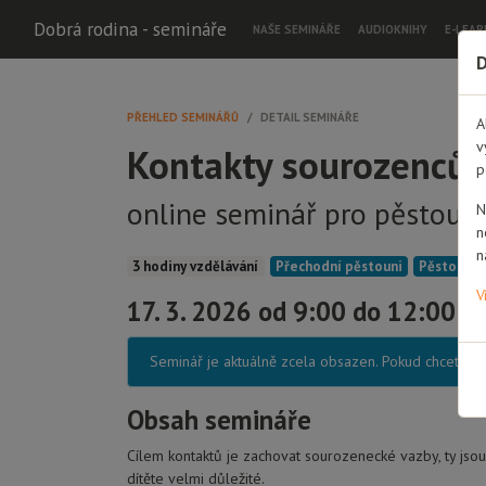
Dobrá rodina - semináře
NAŠE SEMINÁŘE
AUDIOKNIHY
E-LEAR
D
PŘEHLED SEMINÁŘŮ
DETAIL SEMINÁŘE
A
v
Kontakty sourozenců v
p
online seminář pro pěstoun
N
n
n
3 hodiny vzdělávání
Přechodní pěstouni
Pěstouni 
V
17. 3. 2026 od 9:00 do 12:00 O
Seminář je aktuálně zcela obsazen. Pokud chcete bý
Obsah semináře
Cílem kontaktů je zachovat sourozenecké vazby, ty jsou
dítěte velmi důležité.