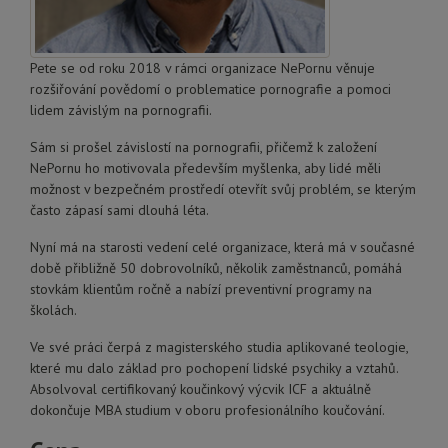
Pete se od roku 2018 v rámci organizace NePornu věnuje
rozšiřování povědomí o problematice pornografie a pomoci
lidem závislým na pornografii.
Sám si prošel závislostí na pornografii, přičemž k založení
NePornu ho motivovala především myšlenka, aby lidé měli
možnost v bezpečném prostředí otevřít svůj problém, se kterým
často zápasí sami dlouhá léta.
Nyní má na starosti vedení celé organizace, která má v současné
době přibližně 50 dobrovolníků, několik zaměstnanců, pomáhá
stovkám klientům ročně a nabízí preventivní programy na
školách.
Ve své práci čerpá z magisterského studia aplikované teologie,
které mu dalo základ pro pochopení lidské psychiky a vztahů.
Absolvoval certifikovaný koučinkový výcvik ICF a aktuálně
dokončuje MBA studium v oboru profesionálního koučování.