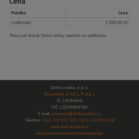
Cena
Položka
Cena
vzdělávání
1 000,00 Kč
Pokud jste klienty Dobré rodiny, neplatíte za vzdělávání.
Dobrá rodina, o. p. s.
Klimentská 1246/1, Praha 1
IČ: 24286664
DIČ: CZ699004766
E-mail:
seminare@dobrarodina.cz
Telefon:
+420 720 833 545
,
+420 720 839 110
www.dobrarodina.cz
www.facebook.com/dobrarodinaops