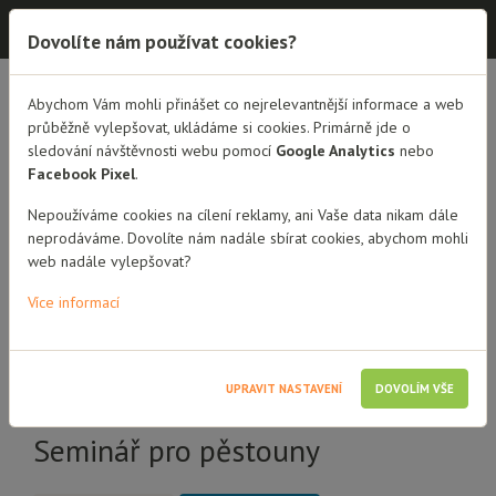
Dobrá rodina - semináře
Dovolíte nám používat cookies?
Abychom Vám mohli přinášet co nejrelevantnější informace a web
PŘEHLED SEMINÁŘŮ
DETAIL SEMINÁŘE
průběžně vylepšovat, ukládáme si cookies. Primárně jde o
sledování návštěvnosti webu pomocí
Google Analytics
nebo
Seminář se zaměřuje na
Facebook Pixel
.
aktuální problematiku
Nepoužíváme cookies na cílení reklamy, ani Vaše data nikam dále
neprodáváme. Dovolíte nám nadále sbírat cookies, abychom mohli
dostupnosti pornografie v
web nadále vylepšovat?
online prostředí a její
Více informací
dopady na vývoj dětí a
dospívajících.
UPRAVIT NASTAVENÍ
DOVOLÍM VŠE
Seminář pro pěstouny