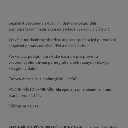
Seznámit pěstouny s aktuálními daty o expozici dětí
pornografickým materiálům na základě výzkumu v ČR a SR.
Vysvětlit mechanismy přitažlivosti pornografie a její potenciální
negativní dopady na vývoj dětí a dospívajících.
Poskytnout pečujícím praktické nástroje pro prevenci
problémového užívání pornografie u dětí různých věkových
kategorií a další.
Časová dotace je 4 hodiny (8:00 - 12:00).
POZOR MÍSTO SEMINÁŘE:
Akropolis, z.s.
- rodinné centrum,
Stará Tenice 1343.
Těšíme se na vás.
SEMINÁŘ JE URČEN PRO PĚSTOUNY.
Pěstouni a poručníci, kteří