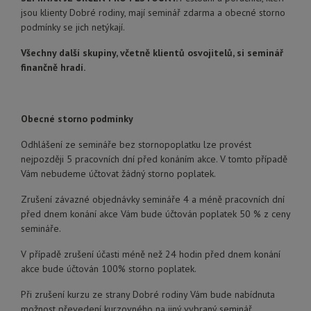
jsou klienty Dobré rodiny, mají seminář zdarma a obecné storno
podmínky se jich netýkají.
V
šechny další skupiny, včetně klientů osvojitelů, si seminář
finančně hradí.
Obecné storno podmínky
Odhlášení ze semináře bez stornopoplatku lze provést
nejpozději 5 pracovních dní před konáním akce. V tomto případě
Vám nebudeme účtovat žádný storno poplatek.
Zrušení závazné objednávky semináře 4 a méně pracovních dní
před dnem konání akce Vám bude účtován poplatek 50 % z ceny
semináře.
V případě zrušení účasti méně než 24 hodin před dnem konání
akce bude účtován 100% storno poplatek.
Při zrušení kurzu ze strany Dobré rodiny Vám bude nabídnuta
možnost převedení kurzovného na jiný vybraný seminář.