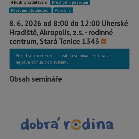
4 hodiny vzdělávání
Přechodní pěstouni
Pěstouni dlouhodobí
Poručníci
8. 6. 2026 od 8:00 do 12:00 Uherské
Hradiště, Akropolis, z.s. - rodinné
centrum, Stará Tenice 1343
Pokud se chcete registrovat na seminář, je třeba se
nejprve
přihlásit do systému
.
Obsah semináře